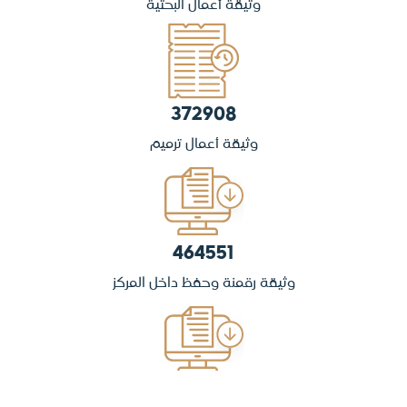
وثيقة أعمال البحثية
372908
وثيقة أعمال ترميم
464551
وثيقة رقمنة وحفظ داخل المركز
54151531 ألف