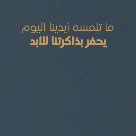
نوثق الماضي
نعيد للماضي نبضه
ما تلمسه أيدينا اليوم
نصله بالمستقبل
يحفر بذاكرتنا للأبد
نرويه حكايات ملونة